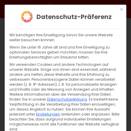
Zum
Facebook
X
Instagram
YouTube
Spotify
Telegram
LinkedIn
SoundCloud
Mit di
Inhalt
Datenschutz-Präferenz
springen
Wir benötigen Ihre Einwilligung, bevor Sie unsere Website
weiter besuchen können.
Wenn Sie unter 16 Jahre alt sind und Ihre Einwilligung zu
optionalen Services geben möchten, müssen Sie Ihre
Erziehungsberechtigten um Erlaubnis bitten.
Wir verwenden Cookies und andere Technologien auf
unserer Website. Einige von ihnen sind essenziell, während
andere uns helfen, diese Website und Ihre Erfahrung zu
Zurück
Vor
verbessern.
Personenbezogene Daten können verarbeitet
werden (z. B. IP-Adressen), z. B. für personalisierte Anzeigen
und Inhalte oder die Messung von Anzeigen und Inhalten.
Weitere Informationen über die Verwendung Ihrer Daten
finden Sie in unserer
Datenschutzerklärung
.
Es besteht keine
Gegen die Irrlehren
Verpflichtung, in die Verarbeitung Ihrer Daten einzuwilligen,
um dieses Angebot zu nutzen.
Sie können Ihre Auswahl
5. Januar 2025
jederzeit unter
Einstellungen
|
Allgemein
,
widerrufen oder anpassen.
Glaubensfragen
Bitte
beachten Sie, dass aufgrund individueller Einstellungen
möglicherweise nicht alle Funktionen der Website verfügbar
sind.