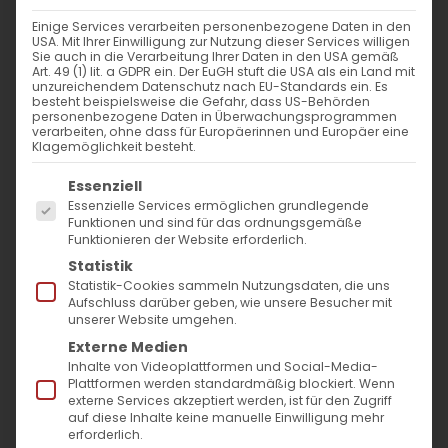
Einige Services verarbeiten personenbezogene Daten in den
USA. Mit Ihrer Einwilligung zur Nutzung dieser Services willigen
Sie auch in die Verarbeitung Ihrer Daten in den USA gemäß
Art. 49 (1) lit. a GDPR ein. Der EuGH stuft die USA als ein Land mit
unzureichendem Datenschutz nach EU-Standards ein. Es
besteht beispielsweise die Gefahr, dass US-Behörden
personenbezogene Daten in Überwachungsprogrammen
verarbeiten, ohne dass für Europäerinnen und Europäer eine
Klagemöglichkeit besteht.
Es folgt eine Liste der Service-Gruppen, für die
Essenziell
Essenzielle Services ermöglichen grundlegende
Funktionen und sind für das ordnungsgemäße
Funktionieren der Website erforderlich.
Statistik
Statistik-Cookies sammeln Nutzungsdaten, die uns
Aufschluss darüber geben, wie unsere Besucher mit
unserer Website umgehen.
Externe Medien
Inhalte von Videoplattformen und Social-Media-
Plattformen werden standardmäßig blockiert. Wenn
externe Services akzeptiert werden, ist für den Zugriff
auf diese Inhalte keine manuelle Einwilligung mehr
Gegen die Irrlehren
erforderlich.