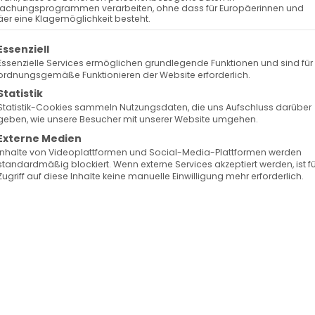
achungsprogrammen verarbeiten, ohne dass für Europäerinnen und
er eine Klagemöglichkeit besteht.
olgt eine Liste der Service-Gruppen, für die eine Ein
Essenziell
Essenzielle Services ermöglichen grundlegende Funktionen und sind für
ordnungsgemäße Funktionieren der Website erforderlich.
Statistik
Statistik-Cookies sammeln Nutzungsdaten, die uns Aufschluss darüber
geben, wie unsere Besucher mit unserer Website umgehen.
Externe Medien
Inhalte von Videoplattformen und Social-Media-Plattformen werden
standardmäßig blockiert. Wenn externe Services akzeptiert werden, ist f
Zugriff auf diese Inhalte keine manuelle Einwilligung mehr erforderlich.