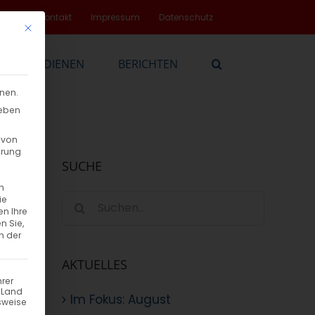
rvice
Kontakt
Impressum
Datenschutz
Mit diesem Button wird der Dialog geschlossen. Seine Funktionalität
EN
DIENEN
BERICHTEN
nnen.
geben
 von
hrung
SUCHE
n
Suche
ie
en Ihre
nach:
n Sie,
n der
AKTUELLES
hrer
n Land
Im Fokus: August
sweise