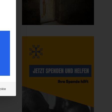
okie
e