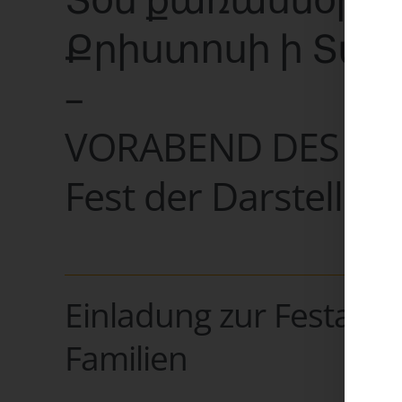
Քրիստոսի ի Տաճ
–
VORABEND DES D
Fest der Darstellun
Einladung zur Festand
Familien