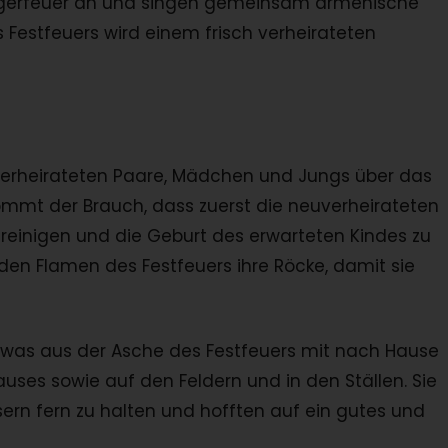
agerfeuer an und singen gemeinsam armenische
 Festfeuers wird einem frisch verheirateten
uverheirateten Paare, Mädchen und Jungs über das
 kommt der Brauch, dass zuerst die neuverheirateten
 reinigen und die Geburt des erwarteten Kindes zu
den Flamen des Festfeuers ihre Röcke, damit sie
as aus der Asche des Festfeuers mit nach Hause
ses sowie auf den Feldern und in den Ställen. Sie
ern fern zu halten und hofften auf ein gutes und