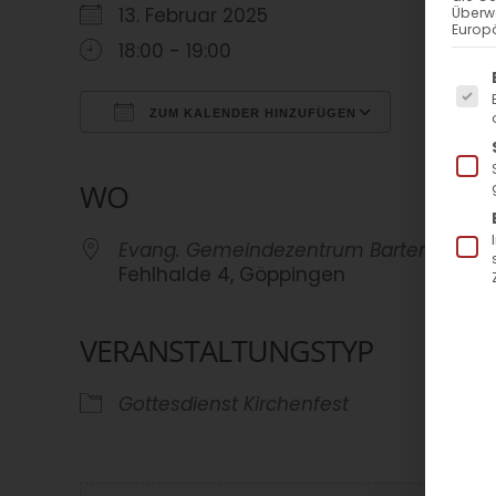
13. Februar 2025
Überw
Europä
18:00 - 19:00
Es f
ZUM KALENDER HINZUFÜGEN
ICS herunterladen
Google Kalender
iCalendar
Office 365
Outlook Live
WO
Evang. Gemeindezentrum Bartenbach
Fehlhalde 4, Göppingen
VERANSTALTUNGSTYP
Gottesdienst
Kirchenfest