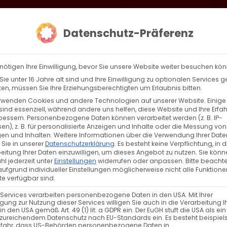
loud
AKTION HEIMAT SCHAFFEN!
Gottesdienste & Events
Se
Datenschutz-Präferenz
AGBW
WIR
BEKENN
nötigen Ihre Einwilligung, bevor Sie unsere Website weiter besuchen kö
ie unter 16 Jahre alt sind und Ihre Einwilligung zu optionalen Services 
n, müssen Sie Ihre Erziehungsberechtigten um Erlaubnis bitten.
rwenden Cookies und andere Technologien auf unserer Website. Einige
sind essenziell, während andere uns helfen, diese Website und Ihre Erfa
Zurück
Vor
bessern.
Personenbezogene Daten können verarbeitet werden (z. B. IP-
en), z. B. für personalisierte Anzeigen und Inhalte oder die Messung von
en und Inhalten.
Weitere Informationen über die Verwendung Ihrer Date
 Sie in unserer
Datenschutzerklärung
.
Es besteht keine Verpflichtung, in d
eitung Ihrer Daten einzuwilligen, um dieses Angebot zu nutzen.
Sie könn
l jederzeit unter
Einstellungen
widerrufen oder anpassen.
Bitte beachte
ufgrund individueller Einstellungen möglicherweise nicht alle Funktione
e verfügbar sind.
 Services verarbeiten personenbezogene Daten in den USA. Mit Ihrer
ligung zur Nutzung dieser Services willigen Sie auch in die Verarbeitung I
in den USA gemäß Art. 49 (1) lit. a GDPR ein. Der EuGH stuft die USA als ei
zureichendem Datenschutz nach EU-Standards ein. Es besteht beispiel
efahr, dass US-Behörden personenbezogene Daten in