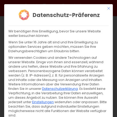
Zum
Facebook
X
Instagram
YouTube
Spotify
Telegram
LinkedIn
SoundCloud
Mit di
Inhalt
Datenschutz-Präferenz
springen
Wir benötigen Ihre Einwilligung, bevor Sie unsere Website
weiter besuchen können.
Wenn Sie unter 16 Jahre alt sind und Ihre Einwilligung zu
optionalen Services geben möchten, müssen Sie Ihre
Erziehungsberechtigten um Erlaubnis bitten.
Wir verwenden Cookies und andere Technologien auf
unserer Website. Einige von ihnen sind essenziell, während
andere uns helfen, diese Website und Ihre Erfahrung zu
Zurück
Vor
verbessern.
Personenbezogene Daten können verarbeitet
werden (z. B. IP-Adressen), z. B. für personalisierte Anzeigen
und Inhalte oder die Messung von Anzeigen und Inhalten.
Weitere Informationen über die Verwendung Ihrer Daten
finden Sie in unserer
Datenschutzerklärung
.
Es besteht keine
Namensgebung Christi
Verpflichtung, in die Verarbeitung Ihrer Daten einzuwilligen,
um dieses Angebot zu nutzen.
Sie können Ihre Auswahl
13. Januar 2022
jederzeit unter
Einstellungen
|
Glaubensfragen
widerrufen oder anpassen.
,
Kirchenjahr
Bitte
beachten Sie, dass aufgrund individueller Einstellungen
möglicherweise nicht alle Funktionen der Website verfügbar
sind.