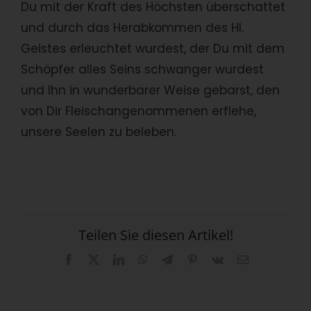
Du mit der Kraft des Höchsten überschattet
und durch das Herabkommen des Hl.
Geistes erleuchtet wurdest, der Du mit dem
Schöpfer alles Seins schwanger wurdest
und Ihn in wunderbarer Weise gebarst, den
von Dir Fleischangenommenen erflehe,
unsere Seelen zu beleben.
Teilen Sie diesen Artikel!
Facebook
X
LinkedIn
WhatsApp
Telegram
Pinterest
Vk
E-
Mail