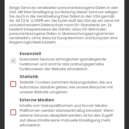
Einige Services verarbeiten personenbezogene Daten in den
USA. Mit Ihrer Einwilligung zur Nutzung dieser Services willigen
Sie auch in die Verarbeitung Ihrer Daten in den USA gemäß
Namensgebung Christi
Art. 49 (1) lit. a GDPR ein. Der EuGH stuft die USA als ein Land mit
unzureichendem Datenschutz nach EU-Standards ein. Es
besteht beispielsweise die Gefahr, dass US-Behörden
Das Fest der Namensgebung
personenbezogene Daten in Überwachungsprogrammen
verarbeiten, ohne dass für Europäerinnen und Europäer eine
(Beschneidung) des Herrn wird am 13.
Klagemöglichkeit besteht.
Januar begangen. Das Evangelium nach
Es folgt eine Liste der Service-Gruppen, für die
Essenziell
Lukas berichtet über die Beschneidung des
Essenzielle Services ermöglichen grundlegende
Funktionen und sind für das ordnungsgemäße
Herrn. Sie fand am achten Tag nach der
Funktionieren der Website erforderlich.
Geburt Christi statt. Auch jetzt wird dieses
Statistik
Statistik-Cookies sammeln Nutzungsdaten, die uns
Ereignis acht Tage nach Weihnachten
Aufschluss darüber geben, wie unsere Besucher mit
unserer Website umgehen.
gefeiert.
Externe Medien
Inhalte von Videoplattformen und Social-Media-
Das Ritual
Plattformen werden standardmäßig blockiert. Wenn
externe Services akzeptiert werden, ist für den Zugriff
auf diese Inhalte keine manuelle Einwilligung mehr
Das Ritual der Beschneidung geht auf die
erforderlich.