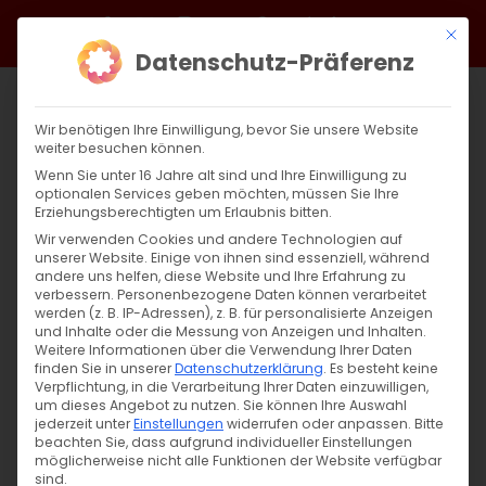
Zum
Facebook
X
Instagram
YouTube
Spotify
Telegram
LinkedIn
SoundCloud
Mit di
Inhalt
Datenschutz-Präferenz
springen
Wir benötigen Ihre Einwilligung, bevor Sie unsere Website
weiter besuchen können.
Wenn Sie unter 16 Jahre alt sind und Ihre Einwilligung zu
optionalen Services geben möchten, müssen Sie Ihre
Erziehungsberechtigten um Erlaubnis bitten.
Wir verwenden Cookies und andere Technologien auf
unserer Website. Einige von ihnen sind essenziell, während
andere uns helfen, diese Website und Ihre Erfahrung zu
Zurück
Vor
verbessern.
Personenbezogene Daten können verarbeitet
werden (z. B. IP-Adressen), z. B. für personalisierte Anzeigen
und Inhalte oder die Messung von Anzeigen und Inhalten.
Weitere Informationen über die Verwendung Ihrer Daten
finden Sie in unserer
Datenschutzerklärung
.
Es besteht keine
Gutes bewirken…
Verpflichtung, in die Verarbeitung Ihrer Daten einzuwilligen,
um dieses Angebot zu nutzen.
Sie können Ihre Auswahl
7. Januar 2023
jederzeit unter
Einstellungen
|
Allgemein
widerrufen oder anpassen.
Bitte
beachten Sie, dass aufgrund individueller Einstellungen
möglicherweise nicht alle Funktionen der Website verfügbar
sind.