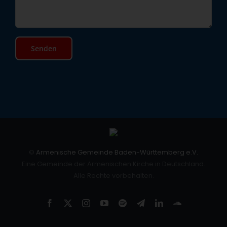
©
Armenische Gemeinde Baden-Württemberg e.V.
Eine Gemeinde der Armenischen Kirche in Deutschland.
Alle Rechte vorbehalten.
Facebook
X
Instagram
YouTube
Spotify
Telegram
LinkedIn
SoundCloud