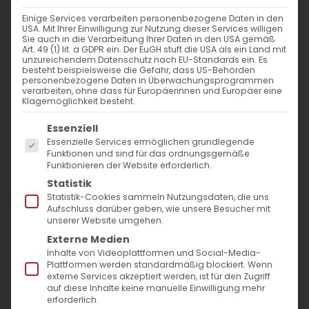
den Armeniern
,
Pressemitteilungen
Einige Services verarbeiten personenbezogene Daten in den
USA. Mit Ihrer Einwilligung zur Nutzung dieser Services willigen
Sie auch in die Verarbeitung Ihrer Daten in den USA gemäß
Art. 49 (1) lit. a GDPR ein. Der EuGH stuft die USA als ein Land mit
unzureichendem Datenschutz nach EU-Standards ein. Es
besteht beispielsweise die Gefahr, dass US-Behörden
Der Völkermord an den
personenbezogene Daten in Überwachungsprogrammen
verarbeiten, ohne dass für Europäerinnen und Europäer eine
Armeniern
Klagemöglichkeit besteht.
Es folgt eine Liste der Service-Gruppen, für die
Stuttgart, 25. April 2024
– In einer
Essenziell
Essenzielle Services ermöglichen grundlegende
bewegenden Gedenkstunde versammelte
Funktionen und sind für das ordnungsgemäße
Funktionieren der Website erforderlich.
sich am 24. April die Armenische
Statistik
Gemeinschaft Baden-Württemberg auf
Statistik-Cookies sammeln Nutzungsdaten, die uns
Aufschluss darüber geben, wie unsere Besucher mit
dem Friedhof Steinhaldenfeld, um der Opfer
unserer Website umgehen.
des Völkermords an den Armeniern im Jahr
Externe Medien
1915 zu gedenken. Mit einem
Inhalte von Videoplattformen und Social-Media-
Plattformen werden standardmäßig blockiert. Wenn
Schweigemarsch zum armenischen
externe Services akzeptiert werden, ist für den Zugriff
auf diese Inhalte keine manuelle Einwilligung mehr
Kreuzstein und anschließendem
erforderlich.