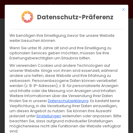
Zum
Facebook
X
Instagram
YouTube
Spotify
Telegram
LinkedIn
SoundCloud
Mit di
Inhalt
Datenschutz-Präferenz
springen
Wir benötigen Ihre Einwilligung, bevor Sie unsere Website
weiter besuchen können.
Wenn Sie unter 16 Jahre alt sind und Ihre Einwilligung zu
optionalen Services geben möchten, müssen Sie Ihre
Erziehungsberechtigten um Erlaubnis bitten.
Wir verwenden Cookies und andere Technologien auf
unserer Website. Einige von ihnen sind essenziell, während
andere uns helfen, diese Website und Ihre Erfahrung zu
Zurück
Vor
verbessern.
Personenbezogene Daten können verarbeitet
werden (z. B. IP-Adressen), z. B. für personalisierte Anzeigen
und Inhalte oder die Messung von Anzeigen und Inhalten.
Weitere Informationen über die Verwendung Ihrer Daten
finden Sie in unserer
Datenschutzerklärung
.
Es besteht keine
Armenische Gemeinde Baden-
Verpflichtung, in die Verarbeitung Ihrer Daten einzuwilligen,
Württemberg gedenkt des Völkermords
um dieses Angebot zu nutzen.
Sie können Ihre Auswahl
jederzeit unter
Einstellungen
widerrufen oder anpassen.
Bitte
von 1915
beachten Sie, dass aufgrund individueller Einstellungen
möglicherweise nicht alle Funktionen der Website verfügbar
25. April 2024
|
Aktuell
,
Allgemein
,
Gemeinde
,
Genozid an
sind.