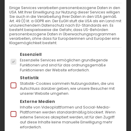
Predigt zu Philipper 1, 9-11 Wachsen in Liebe,
Einige Services verarbeiten personenbezogene Daten in den
[...]
USA. Mit Ihrer Einwilligung zur Nutzung dieser Services willigen
Sie auch in die Verarbeitung Ihrer Daten in den USA gemäß
Art. 49 (1) lit. a GDPR ein. Der EuGH stuft die USA als ein Land mit
unzureichendem Datenschutz nach EU-Standards ein. Es
besteht beispielsweise die Gefahr, dass US-Behörden
17. November 2024
|
Abteilung Glaube
,
Glaubensfragen
,
personenbezogene Daten in Überwachungsprogrammen
Sardaryan
verarbeiten, ohne dass für Europäerinnen und Europäer eine
Klagemöglichkeit besteht.
Weiterlesen
Es folgt eine Liste der Service-Gruppen, für die
Essenziell
Essenzielle Services ermöglichen grundlegende
Funktionen und sind für das ordnungsgemäße
Funktionieren der Website erforderlich.
Warum Menschen Angst und Grusel
Statistik
Statistik-Cookies sammeln Nutzungsdaten, die uns
suchen
Aufschluss darüber geben, wie unsere Besucher mit
unserer Website umgehen.
Warum Menschen Angst und Grusel suchen
Externe Medien
Inhalte von Videoplattformen und Social-Media-
– und was [...]
Plattformen werden standardmäßig blockiert. Wenn
externe Services akzeptiert werden, ist für den Zugriff
auf diese Inhalte keine manuelle Einwilligung mehr
erforderlich.