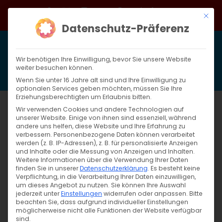
Zum
Facebook
X
Instagram
YouTube
Spotify
Telegram
LinkedIn
SoundCloud
Mit di
Inhalt
Datenschutz-Präferenz
springen
Wir benötigen Ihre Einwilligung, bevor Sie unsere Website
weiter besuchen können.
Wenn Sie unter 16 Jahre alt sind und Ihre Einwilligung zu
optionalen Services geben möchten, müssen Sie Ihre
Erziehungsberechtigten um Erlaubnis bitten.
Wir verwenden Cookies und andere Technologien auf
unserer Website. Einige von ihnen sind essenziell, während
Projekte, Nachrichten und Infos aus
andere uns helfen, diese Website und Ihre Erfahrung zu
verbessern.
Personenbezogene Daten können verarbeitet
Abteilung 1
werden (z. B. IP-Adressen), z. B. für personalisierte Anzeigen
und Inhalte oder die Messung von Anzeigen und Inhalten.
Weitere Informationen über die Verwendung Ihrer Daten
finden Sie in unserer
Datenschutzerklärung
.
Es besteht keine
Verpflichtung, in die Verarbeitung Ihrer Daten einzuwilligen,
um dieses Angebot zu nutzen.
Sie können Ihre Auswahl
jederzeit unter
Einstellungen
widerrufen oder anpassen.
Bitte
Predigt zu Phill. 1, 9-10.
beachten Sie, dass aufgrund individueller Einstellungen
möglicherweise nicht alle Funktionen der Website verfügbar
sind.