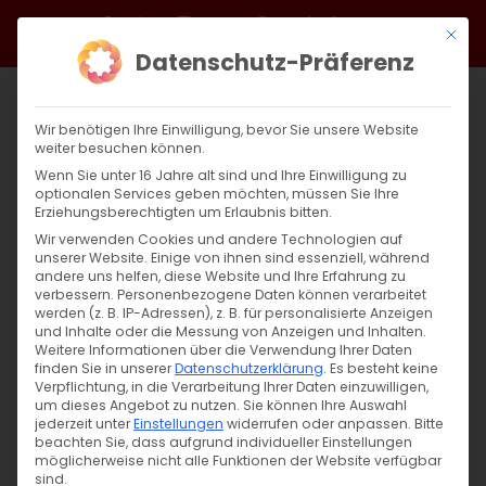
Zum
Facebook
X
Instagram
YouTube
Spotify
Telegram
LinkedIn
SoundCloud
Mit di
Inhalt
Datenschutz-Präferenz
springen
Wir benötigen Ihre Einwilligung, bevor Sie unsere Website
weiter besuchen können.
Wenn Sie unter 16 Jahre alt sind und Ihre Einwilligung zu
optionalen Services geben möchten, müssen Sie Ihre
Erziehungsberechtigten um Erlaubnis bitten.
Wir verwenden Cookies und andere Technologien auf
unserer Website. Einige von ihnen sind essenziell, während
andere uns helfen, diese Website und Ihre Erfahrung zu
Zurück
Vor
verbessern.
Personenbezogene Daten können verarbeitet
werden (z. B. IP-Adressen), z. B. für personalisierte Anzeigen
und Inhalte oder die Messung von Anzeigen und Inhalten.
Weitere Informationen über die Verwendung Ihrer Daten
finden Sie in unserer
Datenschutzerklärung
.
Es besteht keine
Սուրբ Պատարագ / Surb Patarag
Verpflichtung, in die Verarbeitung Ihrer Daten einzuwilligen,
um dieses Angebot zu nutzen.
Sie können Ihre Auswahl
21. September 2025
jederzeit unter
Einstellungen
widerrufen oder anpassen.
Bitte
beachten Sie, dass aufgrund individueller Einstellungen
möglicherweise nicht alle Funktionen der Website verfügbar
sind.