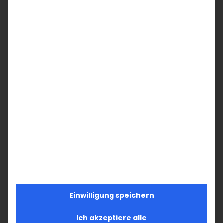
Mitglied!
Unterstützen Sie die Armenische
Kirche in Deutschland und Ihre
Armenische Gemeinde Baden-
Württemberg mit Ihrem
Mitgliedsbeitrag.
Werden Sie jetzt aktiv!
JETZT MITGLIEDSCHAFT
BEANTRAGEN
Einwilligung speichern
Ich akzeptiere alle