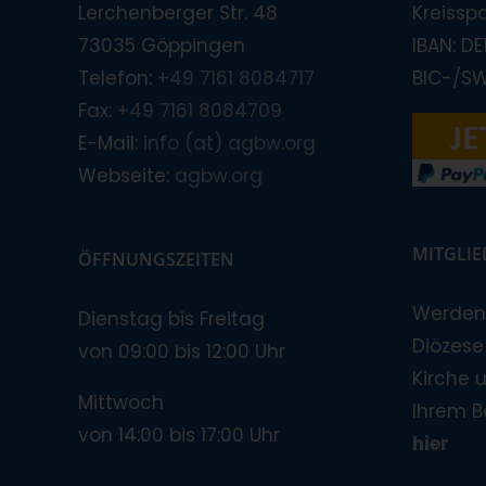
Lerchenberger Str. 48
Kreissp
73035 Göppingen
IBAN: D
Telefon:
+49 7161 8084717
BIC-/S
Fax:
+49 7161 8084709
E-Mail:
info (at) agbw.org
Webseite:
agbw.org
MITGLI
ÖFFNUNGSZEITEN
Werden 
Dienstag bis Freitag
Diözese!
von 09:00 bis 12:00 Uhr
Kirche 
Mittwoch
Ihrem B
von 14:00 bis 17:00 Uhr
hier