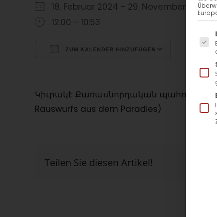
18. Februar 2024 - 29. November 202
Überw
Europä
12:00 - 10:53
Es f
ZUM KALENDER HINZUFÜGEN
ICS herunterladen
Google Kalender
iCalendar
Office 365
Outlook Live
Կիւրակէ Քառասնորդական պահոց (Արտաքս
Rauswurfs aus dem Paradies)
Teilen Sie diesen Artikel!