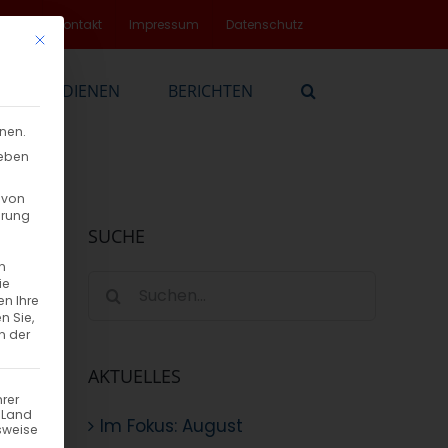
rvice
Kontakt
Impressum
Datenschutz
Mit diesem Button wird der Dialog geschlossen. Seine Funktionalität
EN
DIENEN
BERICHTEN
nnen.
geben
 von
hrung
SUCHE
n
Suche
ie
en Ihre
nach:
n Sie,
n der
AKTUELLES
hrer
n Land
Im Fokus: August
sweise