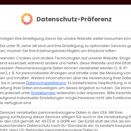
loud
AKTION HEIMAT SCHAFFEN!
Gottesdienste & Events
Se
Datenschutz-Präferenz
AGBW
WIR
BEKENN
nötigen Ihre Einwilligung, bevor Sie unsere Website weiter besuchen kö
ie unter 16 Jahre alt sind und Ihre Einwilligung zu optionalen Services 
n, müssen Sie Ihre Erziehungsberechtigten um Erlaubnis bitten.
rwenden Cookies und andere Technologien auf unserer Website. Einige
sind essenziell, während andere uns helfen, diese Website und Ihre Erfa
Zurück
Vor
bessern.
Personenbezogene Daten können verarbeitet werden (z. B. IP-
en), z. B. für personalisierte Anzeigen und Inhalte oder die Messung von
en und Inhalten.
Weitere Informationen über die Verwendung Ihrer Date
 Sie in unserer
Datenschutzerklärung
.
Es besteht keine Verpflichtung, in d
eitung Ihrer Daten einzuwilligen, um dieses Angebot zu nutzen.
Sie könn
l jederzeit unter
Einstellungen
widerrufen oder anpassen.
Bitte beachte
ufgrund individueller Einstellungen möglicherweise nicht alle Funktione
e verfügbar sind.
 Services verarbeiten personenbezogene Daten in den USA. Mit Ihrer
ligung zur Nutzung dieser Services willigen Sie auch in die Verarbeitung I
VERANSTALTUNGSTYP
in den USA gemäß Art. 49 (1) lit. a GDPR ein. Der EuGH stuft die USA als ei
zureichendem Datenschutz nach EU-Standards ein. Es besteht beispiel
efahr, dass US-Behörden personenbezogene Daten in