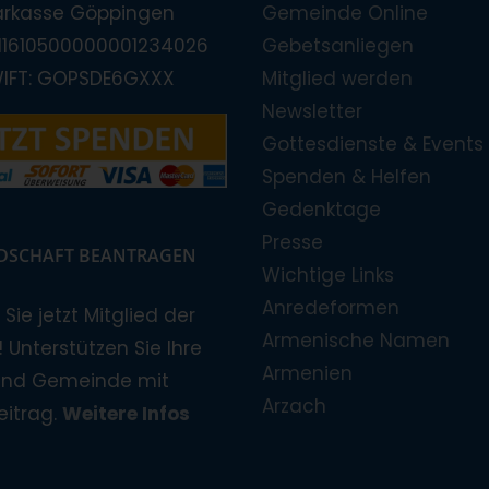
arkasse Göppingen
Gemeinde Online
E11610500000001234026
Gebetsanliegen
WIFT: GOPSDE6GXXX
Mitglied werden
Newsletter
Gottesdienste & Events
Spenden & Helfen
Gedenktage
Presse
EDSCHAFT BEANTRAGEN
Wichtige Links
Anredeformen
Sie jetzt Mitglied der
Armenische Namen
 Unterstützen Sie Ihre
Armenien
und Gemeinde mit
Arzach
eitrag.
Weitere Infos