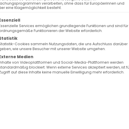
3
Surb Patarag / Սուրբ Պատարագ
achungsprogrammen verarbeiten, ohne dass für Europäerinnen und
er eine Klagemöglichkeit besteht.
olgt eine Liste der Service-Gruppen, für die eine Ein
Essenziell
Essenzielle Services ermöglichen grundlegende Funktionen und sind für
ordnungsgemäße Funktionieren der Website erforderlich.
Statistik
Statistik-Cookies sammeln Nutzungsdaten, die uns Aufschluss darüber
geben, wie unsere Besucher mit unserer Website umgehen.
ման) / Sonntag der Großen Fastenzeit (des
Externe Medien
Inhalte von Videoplattformen und Social-Media-Plattformen werden
standardmäßig blockiert. Wenn externe Services akzeptiert werden, ist f
Zugriff auf diese Inhalte keine manuelle Einwilligung mehr erforderlich.
Facebook
X
LinkedIn
WhatsApp
Telegram
Pinterest
Vk