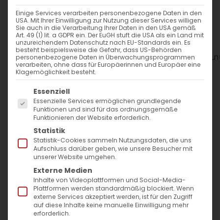
Diese Veranstaltung wurde
Einige Services verarbeiten personenbezogene Daten in den
USA. Mit Ihrer Einwilligung zur Nutzung dieser Services willigen
abgesagt.
Sie auch in die Verarbeitung Ihrer Daten in den USA gemäß
Art. 49 (1) lit. a GDPR ein. Der EuGH stuft die USA als ein Land mit
unzureichendem Datenschutz nach EU-Standards ein. Es
besteht beispielsweise die Gefahr, dass US-Behörden
WANN
personenbezogene Daten in Überwachungsprogrammen
verarbeiten, ohne dass für Europäerinnen und Europäer eine
Klagemöglichkeit besteht.
15. Juni 2025
Es folgt eine Liste der Service-Gruppen, für die
Essenziell
12:00 - 14:00
Essenzielle Services ermöglichen grundlegende
Funktionen und sind für das ordnungsgemäße
Funktionieren der Website erforderlich.
ZUM KALENDER HINZUFÜGEN
Statistik
Statistik-Cookies sammeln Nutzungsdaten, die uns
ICS herunterladen
Google Kalender
iCalendar
Office 365
Outlook Live
Aufschluss darüber geben, wie unsere Besucher mit
unserer Website umgehen.
WO
Externe Medien
Inhalte von Videoplattformen und Social-Media-
Evang. Lutherkirche Bad
Plattformen werden standardmäßig blockiert. Wenn
Cannstatt
externe Services akzeptiert werden, ist für den Zugriff
auf diese Inhalte keine manuelle Einwilligung mehr
Martin-Luther-Straße 54,
erforderlich.
Stuttgart