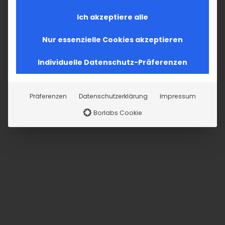
BEANTRAGEN
Ich akzeptiere alle
Nur essenzielle Cookies akzeptieren
Individuelle Datenschutz-Präferenzen
Teilen Sie diesen Artikel!
Präferenzen
Datenschutzerklärung
Impressum
Borlabs Cookie
Facebook
X
LinkedIn
WhatsApp
Telegram
Pinterest
Vk
E-
Mail