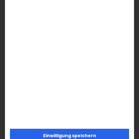
Werden Sie
Mitglied!
Unterstützen Sie die Armenische
Kirche in Deutschland und Ihre
Armenische Gemeinde Baden-
Württemberg mit Ihrem
Mitgliedsbeitrag.
Werden Sie jetzt aktiv!
Einwilligung speichern
JETZT MITGLIEDSCHAFT