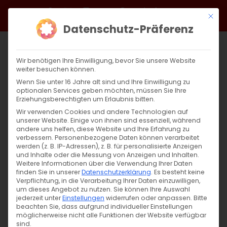
Zum
Facebook
X
Instagram
YouTube
Spotify
Telegram
LinkedIn
SoundCloud
Mit di
Inhalt
Datenschutz-Präferenz
springen
Wir benötigen Ihre Einwilligung, bevor Sie unsere Website
weiter besuchen können.
Wenn Sie unter 16 Jahre alt sind und Ihre Einwilligung zu
optionalen Services geben möchten, müssen Sie Ihre
Erziehungsberechtigten um Erlaubnis bitten.
Wir verwenden Cookies und andere Technologien auf
unserer Website. Einige von ihnen sind essenziell, während
andere uns helfen, diese Website und Ihre Erfahrung zu
Zurück
Vor
verbessern.
Personenbezogene Daten können verarbeitet
werden (z. B. IP-Adressen), z. B. für personalisierte Anzeigen
und Inhalte oder die Messung von Anzeigen und Inhalten.
Weitere Informationen über die Verwendung Ihrer Daten
finden Sie in unserer
Datenschutzerklärung
.
Es besteht keine
Սուրբ Պատարագ / Surb Patarag
Verpflichtung, in die Verarbeitung Ihrer Daten einzuwilligen,
um dieses Angebot zu nutzen.
Sie können Ihre Auswahl
15. Juni 2025
jederzeit unter
Einstellungen
widerrufen oder anpassen.
Bitte
beachten Sie, dass aufgrund individueller Einstellungen
möglicherweise nicht alle Funktionen der Website verfügbar
sind.