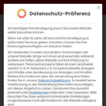
Zum
Facebook
X
Instagram
YouTube
Spotify
Telegram
LinkedIn
SoundCloud
Mit di
Inhalt
Datenschutz-Präferenz
springen
Wir benötigen Ihre Einwilligung, bevor Sie unsere Website
weiter besuchen können.
Wenn Sie unter 16 Jahre alt sind und Ihre Einwilligung zu
optionalen Services geben möchten, müssen Sie Ihre
Erziehungsberechtigten um Erlaubnis bitten.
Wir verwenden Cookies und andere Technologien auf
unserer Website. Einige von ihnen sind essenziell, während
andere uns helfen, diese Website und Ihre Erfahrung zu
Zurück
Vor
verbessern.
Personenbezogene Daten können verarbeitet
werden (z. B. IP-Adressen), z. B. für personalisierte Anzeigen
und Inhalte oder die Messung von Anzeigen und Inhalten.
Weitere Informationen über die Verwendung Ihrer Daten
finden Sie in unserer
Datenschutzerklärung
.
Es besteht keine
Stiftung Geißstraße 7
Verpflichtung, in die Verarbeitung Ihrer Daten einzuwilligen,
um dieses Angebot zu nutzen.
Sie können Ihre Auswahl
30. September 2025
jederzeit unter
Einstellungen
widerrufen oder anpassen.
Bitte
beachten Sie, dass aufgrund individueller Einstellungen
möglicherweise nicht alle Funktionen der Website verfügbar
sind.