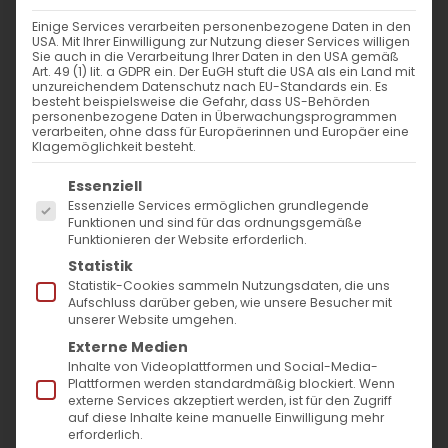
VERANSTALTUNGSORT
Einige Services verarbeiten personenbezogene Daten in den
USA. Mit Ihrer Einwilligung zur Nutzung dieser Services willigen
Geißstraße 7
Sie auch in die Verarbeitung Ihrer Daten in den USA gemäß
Art. 49 (1) lit. a GDPR ein. Der EuGH stuft die USA als ein Land mit
Stuttgart
unzureichendem Datenschutz nach EU-Standards ein. Es
70173
besteht beispielsweise die Gefahr, dass US-Behörden
personenbezogene Daten in Überwachungsprogrammen
verarbeiten, ohne dass für Europäerinnen und Europäer eine
Klagemöglichkeit besteht.
NÄCHSTE VERANSTALTUNG
Es folgt eine Liste der Service-Gruppen, für die
Essenziell
Essenzielle Services ermöglichen grundlegende
Keine bevorstehenden Veranstaltungen
Funktionen und sind für das ordnungsgemäße
Funktionieren der Website erforderlich.
Statistik
Statistik-Cookies sammeln Nutzungsdaten, die uns
Aufschluss darüber geben, wie unsere Besucher mit
Karte nicht verfügbar
unserer Website umgehen.
Externe Medien
Kommende
Inhalte von Videoplattformen und Social-Media-
Plattformen werden standardmäßig blockiert. Wenn
Veranstaltungen
externe Services akzeptiert werden, ist für den Zugriff
auf diese Inhalte keine manuelle Einwilligung mehr
erforderlich.