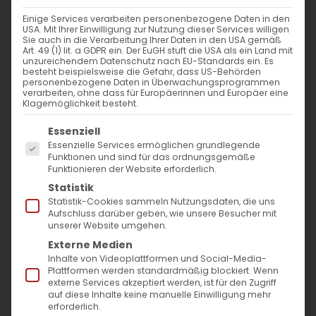
Einige Services verarbeiten personenbezogene Daten in den
USA. Mit Ihrer Einwilligung zur Nutzung dieser Services willigen
Sie auch in die Verarbeitung Ihrer Daten in den USA gemäß
Der Große Mittwoch
Art. 49 (1) lit. a GDPR ein. Der EuGH stuft die USA als ein Land mit
unzureichendem Datenschutz nach EU-Standards ein. Es
besteht beispielsweise die Gefahr, dass US-Behörden
personenbezogene Daten in Überwachungsprogrammen
Avag Tschoreqschabti (Der Große
verarbeiten, ohne dass für Europäerinnen und Europäer eine
Klagemöglichkeit besteht.
Mittwoch) Die Salbung in [...]
Es folgt eine Liste der Service-Gruppen, für die
Essenziell
Essenzielle Services ermöglichen grundlegende
Funktionen und sind für das ordnungsgemäße
16. April 2025
|
Glaubensfragen
Funktionieren der Website erforderlich.
Weiterlesen
Statistik
Statistik-Cookies sammeln Nutzungsdaten, die uns
Aufschluss darüber geben, wie unsere Besucher mit
unserer Website umgehen.
Externe Medien
Inhalte von Videoplattformen und Social-Media-
Plattformen werden standardmäßig blockiert. Wenn
externe Services akzeptiert werden, ist für den Zugriff
auf diese Inhalte keine manuelle Einwilligung mehr
erforderlich.