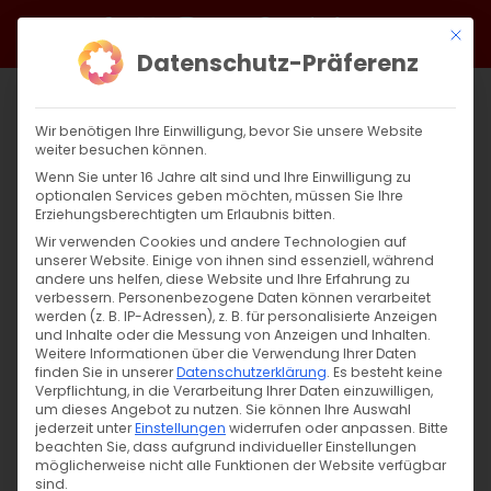
Zum
Facebook
X
Instagram
YouTube
Spotify
Telegram
LinkedIn
SoundCloud
Mit di
Inhalt
Datenschutz-Präferenz
springen
Wir benötigen Ihre Einwilligung, bevor Sie unsere Website
weiter besuchen können.
Wenn Sie unter 16 Jahre alt sind und Ihre Einwilligung zu
optionalen Services geben möchten, müssen Sie Ihre
Erziehungsberechtigten um Erlaubnis bitten.
Wir verwenden Cookies und andere Technologien auf
unserer Website. Einige von ihnen sind essenziell, während
andere uns helfen, diese Website und Ihre Erfahrung zu
verbessern.
Personenbezogene Daten können verarbeitet
werden (z. B. IP-Adressen), z. B. für personalisierte Anzeigen
und Inhalte oder die Messung von Anzeigen und Inhalten.
Weitere Informationen über die Verwendung Ihrer Daten
finden Sie in unserer
Datenschutzerklärung
.
Es besteht keine
Verpflichtung, in die Verarbeitung Ihrer Daten einzuwilligen,
um dieses Angebot zu nutzen.
Sie können Ihre Auswahl
jederzeit unter
Einstellungen
widerrufen oder anpassen.
Bitte
beachten Sie, dass aufgrund individueller Einstellungen
möglicherweise nicht alle Funktionen der Website verfügbar
sind.