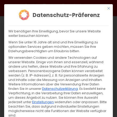
Zum
Facebook
X
Instagram
YouTube
Spotify
Telegram
LinkedIn
SoundCloud
Mit di
Inhalt
Datenschutz-Präferenz
springen
Wir benötigen Ihre Einwilligung, bevor Sie unsere Website
weiter besuchen können.
Wenn Sie unter 16 Jahre alt sind und Ihre Einwilligung zu
optionalen Services geben möchten, müssen Sie Ihre
Erziehungsberechtigten um Erlaubnis bitten.
Wir verwenden Cookies und andere Technologien auf
unserer Website. Einige von ihnen sind essenziell, während
andere uns helfen, diese Website und Ihre Erfahrung zu
verbessern.
Personenbezogene Daten können verarbeitet
werden (z. B. IP-Adressen), z. B. für personalisierte Anzeigen
und Inhalte oder die Messung von Anzeigen und Inhalten.
Weitere Informationen über die Verwendung Ihrer Daten
finden Sie in unserer
Datenschutzerklärung
.
Es besteht keine
Verpflichtung, in die Verarbeitung Ihrer Daten einzuwilligen,
um dieses Angebot zu nutzen.
Sie können Ihre Auswahl
SUCHE
jederzeit unter
Einstellungen
widerrufen oder anpassen.
Bitte
beachten Sie, dass aufgrund individueller Einstellungen
Suche
möglicherweise nicht alle Funktionen der Website verfügbar
sind.