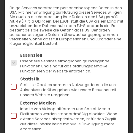
nach:
Einige Services verarbeiten personenbezogene Daten in den
USA. Mit Ihrer Einwilligung zur Nutzung dieser Services willigen
Sie auch in die Verarbeitung Ihrer Daten in den USA gemäß
AKTUELLES
Art. 49 (1) lit. a GDPR ein. Der EuGH stuft die USA als ein Land mit
unzureichendem Datenschutz nach EU-Standards ein. Es
besteht beispielsweise die Gefahr, dass US-Behörden
Im Fokus: August
personenbezogene Daten in Überwachungsprogrammen
verarbeiten, ohne dass für Europäerinnen und Europäer eine
Klagemöglichkeit besteht.
Sichtbar sein, ins Gespräch kommen
Es folgt eine Liste der Service-Gruppen, für die
Essenziell
Essenzielle Services ermöglichen grundlegende
Vardavar in Göppingen und in den
Funktionen und sind für das ordnungsgemäße
Funktionieren der Website erforderlich.
Gemeinden der Diözese
Statistik
Statistik-Cookies sammeln Nutzungsdaten, die uns
Aufschluss darüber geben, wie unsere Besucher mit
unserer Website umgehen.
Externe Medien
Inhalte von Videoplattformen und Social-Media-
Plattformen werden standardmäßig blockiert. Wenn
MO
DI
MI
DO
FR
SA
SO
externe Services akzeptiert werden, ist für den Zugriff
auf diese Inhalte keine manuelle Einwilligung mehr
erforderlich.
29
30
1
2
3
4