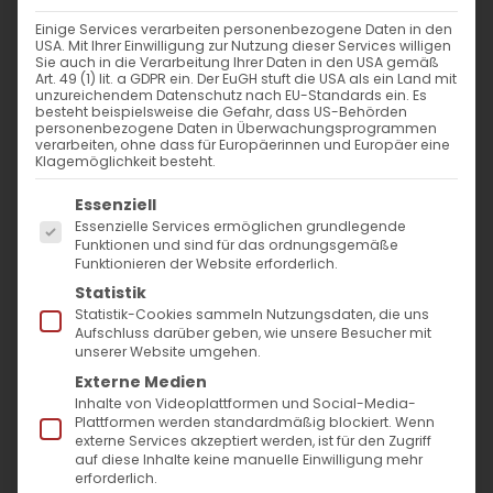
Weiterlesen
Einige Services verarbeiten personenbezogene Daten in den
USA. Mit Ihrer Einwilligung zur Nutzung dieser Services willigen
Sie auch in die Verarbeitung Ihrer Daten in den USA gemäß
Art. 49 (1) lit. a GDPR ein. Der EuGH stuft die USA als ein Land mit
unzureichendem Datenschutz nach EU-Standards ein. Es
besteht beispielsweise die Gefahr, dass US-Behörden
personenbezogene Daten in Überwachungsprogrammen
verarbeiten, ohne dass für Europäerinnen und Europäer eine
Klagemöglichkeit besteht.
Es folgt eine Liste der Service-Gruppen, für die
Essenziell
Essenzielle Services ermöglichen grundlegende
SUCHE
Funktionen und sind für das ordnungsgemäße
Funktionieren der Website erforderlich.
Statistik
Suche
Statistik-Cookies sammeln Nutzungsdaten, die uns
nach:
Aufschluss darüber geben, wie unsere Besucher mit
unserer Website umgehen.
Externe Medien
AKTUELLES
Inhalte von Videoplattformen und Social-Media-
Plattformen werden standardmäßig blockiert. Wenn
externe Services akzeptiert werden, ist für den Zugriff
Im Fokus: August
auf diese Inhalte keine manuelle Einwilligung mehr
erforderlich.