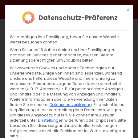
Zum
Facebook
X
Instagram
YouTube
Spotify
Telegram
LinkedIn
SoundCloud
Mit di
Inhalt
Datenschutz-Präferenz
springen
Wir benötigen Ihre Einwilligung, bevor Sie unsere Website
weiter besuchen können.
Wenn Sie unter 16 Jahre alt sind und Ihre Einwilligung zu
optionalen Services geben möchten, müssen Sie Ihre
Erziehungsberechtigten um Erlaubnis bitten.
Wir verwenden Cookies und andere Technologien auf
unserer Website. Einige von ihnen sind essenziell, während
andere uns helfen, diese Website und Ihre Erfahrung zu
Seine Heiligkeit Karekin II
verbessern.
Personenbezogene Daten können verarbeitet
werden (z. B. IP-Adressen), z. B. für personalisierte Anzeigen
und Inhalte oder die Messung von Anzeigen und Inhalten.
Weitere Informationen über die Verwendung Ihrer Daten
S. H. Karekin II, Katholikos aller Armenier Hüter
finden Sie in unserer
Datenschutzerklärung
.
Es besteht keine
[...]
Verpflichtung, in die Verarbeitung Ihrer Daten einzuwilligen,
um dieses Angebot zu nutzen.
Sie können Ihre Auswahl
jederzeit unter
Einstellungen
widerrufen oder anpassen.
Bitte
beachten Sie, dass aufgrund individueller Einstellungen
möglicherweise nicht alle Funktionen der Website verfügbar
27. Februar 2025
|
Allgemein
sind.