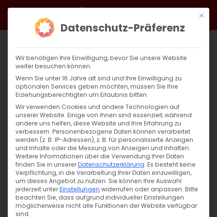
Zum
Facebook
X
Instagram
YouTube
Spotify
Telegram
LinkedIn
SoundCloud
Mit di
Inhalt
Datenschutz-Präferenz
springen
Wir benötigen Ihre Einwilligung, bevor Sie unsere Website
weiter besuchen können.
Wenn Sie unter 16 Jahre alt sind und Ihre Einwilligung zu
optionalen Services geben möchten, müssen Sie Ihre
Erziehungsberechtigten um Erlaubnis bitten.
Wir verwenden Cookies und andere Technologien auf
unserer Website. Einige von ihnen sind essenziell, während
andere uns helfen, diese Website und Ihre Erfahrung zu
Zurück
Vor
verbessern.
Personenbezogene Daten können verarbeitet
werden (z. B. IP-Adressen), z. B. für personalisierte Anzeigen
und Inhalte oder die Messung von Anzeigen und Inhalten.
Weitere Informationen über die Verwendung Ihrer Daten
finden Sie in unserer
Datenschutzerklärung
.
Es besteht keine
24. April 2022
Verpflichtung, in die Verarbeitung Ihrer Daten einzuwilligen,
um dieses Angebot zu nutzen.
Sie können Ihre Auswahl
24. April 2022
jederzeit unter
|
Einstellungen
Allgemein
widerrufen oder anpassen.
Bitte
beachten Sie, dass aufgrund individueller Einstellungen
möglicherweise nicht alle Funktionen der Website verfügbar
sind.