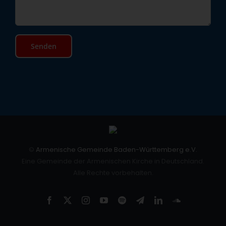
©
Armenische Gemeinde Baden-Württemberg e.V.
Eine Gemeinde der Armenischen Kirche in Deutschland.
Alle Rechte vorbehalten.
Facebook
X
Instagram
YouTube
Spotify
Telegram
LinkedIn
SoundCloud