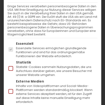
Einige Services verarbeiten personenbezogene Daten in den
USA. Mit Ihrer Einwilligung zur Nutzung dieser Services willigen
Sie auch in die Verarbeitung Ihrer Daten in den USA gemäß
Art. 49 (1) lit. a GDPR ein. Der EuGH stuft die USA als ein Land mit
unzureichendem Datenschutz nach EU-Standards ein. Es
besteht beispielsweise die Gefahr, dass US-Behörden
personenbezogene Daten in Überwachungsprogrammen
verarbeiten, ohne dass für Europäerinnen und Europäer eine
Klagemöglichkeit besteht.
Es folgt eine Liste der Service-Gruppen, für die
Essenziell
Essenzielle Services ermöglichen grundlegende
Funktionen und sind für das ordnungsgemäße
Funktionieren der Website erforderlich.
Statistik
Statistik-Cookies sammeln Nutzungsdaten, die uns
Liebe Landsleute und Freunde,
Aufschluss darüber geben, wie unsere Besucher mit
hier noch ein Mal die Infos zu dem heutigen
unserer Website umgehen.
Externe Medien
Gottesdienst
Inhalte von Videoplattformen und Social-Media-
und den Gedenkveranstaltungen:
Plattformen werden standardmäßig blockiert. Wenn
externe Services akzeptiert werden, ist für den Zugriff
auf diese Inhalte keine manuelle Einwilligung mehr
13 Uhr – Gottesdienst
,
erforderlich.