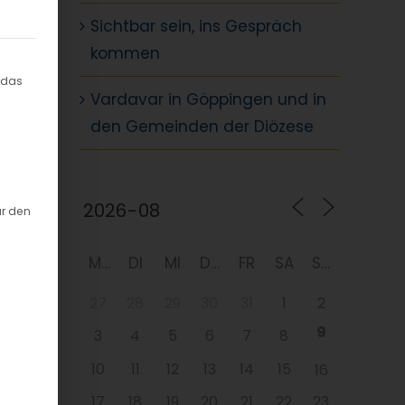
Sichtbar sein, ins Gespräch
.]
kommen
willigung erteilt werden kann. Die erste Service-Grup
 das
Vardavar in Göppingen und in
sen
den Gemeinden der Diözese
ür den
n
MO
DI
MI
DO
FR
SA
SO
27
28
29
30
31
1
2
sen
9
3
4
5
6
7
8
10
11
12
13
14
15
16
17
18
19
20
21
22
23