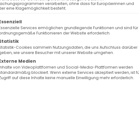
achungsprogrammen verarbeiten, ohne dass für Europäerinnen und
er eine Klagemöglichkeit besteht.
 der Schöpfung zur Auferstehung: Der Glaube des [..
olgt eine Liste der Service-Gruppen, für die eine Ein
Essenziell
Essenzielle Services ermöglichen grundlegende Funktionen und sind für
ordnungsgemäße Funktionieren der Website erforderlich.
Weiterle
Statistik
Statistik-Cookies sammeln Nutzungsdaten, die uns Aufschluss darüber
geben, wie unsere Besucher mit unserer Website umgehen.
Externe Medien
 der Schöpfung zur Auferstehung: Teil 14
Inhalte von Videoplattformen und Social-Media-Plattformen werden
standardmäßig blockiert. Wenn externe Services akzeptiert werden, ist f
Zugriff auf diese Inhalte keine manuelle Einwilligung mehr erforderlich.
 der Schöpfung zur Auferstehung: Die sieben letzte
Weiterle