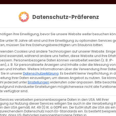
loud
AKTION HEIMAT SCHAFFEN!
Gottesdienste & Events
Se
Datenschutz-Präferenz
AGBW
WIR
BEKENN
nötigen Ihre Einwilligung, bevor Sie unsere Website weiter besuchen kö
ie unter 16 Jahre alt sind und Ihre Einwilligung zu optionalen Services 
n, müssen Sie Ihre Erziehungsberechtigten um Erlaubnis bitten.
rwenden Cookies und andere Technologien auf unserer Website. Einige
 der Schöpfung zur Auferstehung: Teil 16
sind essenziell, während andere uns helfen, diese Website und Ihre Erfa
bessern.
Personenbezogene Daten können verarbeitet werden (z. B. IP-
en), z. B. für personalisierte Anzeigen und Inhalte oder die Messung von
 der Schöpfung zur Auferstehung: Der Einzug in [...]
en und Inhalten.
Weitere Informationen über die Verwendung Ihrer Date
 Sie in unserer
Datenschutzerklärung
.
Es besteht keine Verpflichtung, in d
eitung Ihrer Daten einzuwilligen, um dieses Angebot zu nutzen.
Sie könn
l jederzeit unter
Einstellungen
widerrufen oder anpassen.
Bitte beachte
ufgrund individueller Einstellungen möglicherweise nicht alle Funktione
Weiterle
e verfügbar sind.
 Services verarbeiten personenbezogene Daten in den USA. Mit Ihrer
ligung zur Nutzung dieser Services willigen Sie auch in die Verarbeitung I
in den USA gemäß Art. 49 (1) lit. a GDPR ein. Der EuGH stuft die USA als ei
zureichendem Datenschutz nach EU-Standards ein. Es besteht beispiel
 der Schöpfung zur Auferstehung: Teil 15
efahr, dass US-Behörden personenbezogene Daten in