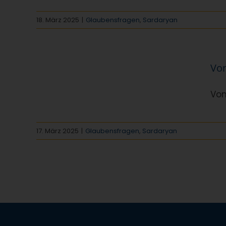
18. März 2025
|
Glaubensfragen
,
Sardaryan
ur
Von
7
n
Von
17. März 2025
|
Glaubensfragen
,
Sardaryan